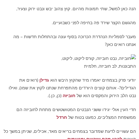
. קוץ צהוב יבש ונבט ירוק וצעיר,
ני כשבועיים.
בסוף עונה ובהתחלות חדשות – מה
הקוץ היבש הוא
גדילן
(רואים את
מהתפרחת שנתנו לקוץ את שמו), ואילו
ל
חוביזה
(כן, כן.).
טים המטושטשים מתחת לחוביזה הם
ח של
חרדל
 בריאים מאד, אכילים, שניתן במשך כל
עמים
.